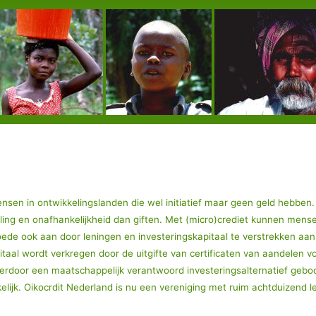
nsen in ontwikkelingslanden die wel initiatief maar geen geld hebben.
eling en onafhankelijkheid dan giften. Met (micro)crediet kunnen mens
oede ook aan door leningen en investeringskapitaal te verstrekken aan 
itaal wordt verkregen door de uitgifte van certificaten van aandelen v
 hierdoor een maatschappelijk verantwoord investeringsalternatief gebo
lijk. Oikocrdit Nederland is nu een vereniging met ruim achtduizend