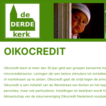
OIKOCREDIT
Oikocredit leent al meer dan 30 jaar geld aan groepen kansarme me
microcredietsector. Leningen zijn een betere stimulans tot ontwikk
of marktkraam op te zetten. O
ikocredit gaat de strijd tegen de arm
Oikocredit is een initiatief van de Wereldraad van Kerken en het kap
parochies, maar ook particulieren, instellingen en bedrijven wordt
lidmaatschap van de steunvereniging Oikocredit Nederland noodzake