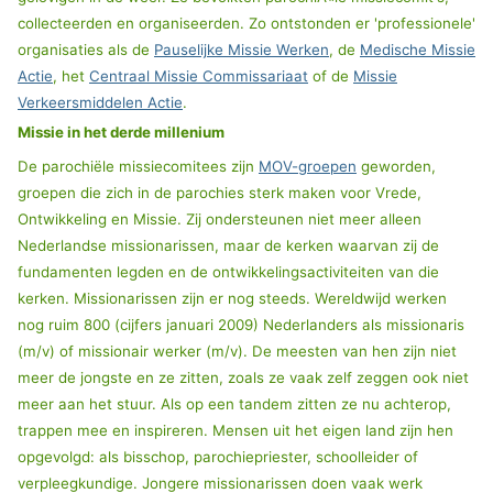
collecteerden en organiseerden. Zo ontstonden er 'professionele'
organisaties als de
Pauselijke Missie Werken
, de
Medische Missie
Actie
, het
Centraal Missie Commissariaat
of de
Missie
Verkeersmiddelen Actie
.
Missie in het derde millenium
De parochiële missiecomitees zijn
MOV-groepen
geworden,
groepen die zich in de parochies sterk maken voor Vrede,
Ontwikkeling en Missie. Zij ondersteunen niet meer alleen
Nederlandse missionarissen, maar de kerken waarvan zij de
fundamenten legden en de ontwikkelingsactiviteiten van die
kerken. Missionarissen zijn er nog steeds. Wereldwijd werken
nog ruim 800 (cijfers januari 2009) Nederlanders als missionaris
(m/v) of missionair werker (m/v). De meesten van hen zijn niet
meer de jongste en ze zitten, zoals ze vaak zelf zeggen ook niet
meer aan het stuur. Als op een tandem zitten ze nu achterop,
trappen mee en inspireren. Mensen uit het eigen land zijn hen
opgevolgd: als bisschop, parochiepriester, schoolleider of
verpleegkundige. Jongere missionarissen doen vaak werk