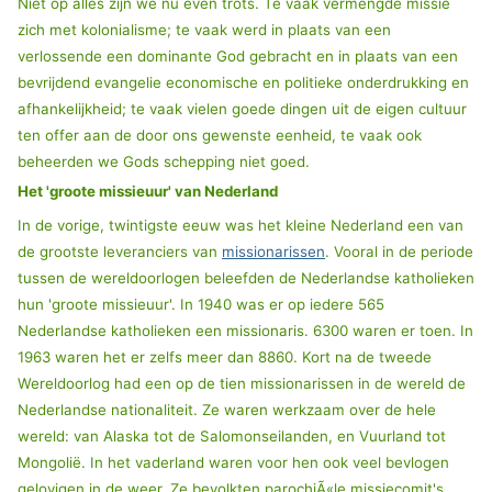
Niet op alles zijn we nu even trots. Te vaak vermengde missie
zich met kolonialisme; te vaak werd in plaats van een
verlossende een dominante God gebracht en in plaats van een
bevrijdend evangelie economische en politieke onderdrukking en
afhankelijkheid; te vaak vielen goede dingen uit de eigen cultuur
ten offer aan de door ons gewenste eenheid, te vaak ook
beheerden we Gods schepping niet goed.
Het 'groote missieuur' van Nederland
In de vorige, twintigste eeuw was het kleine Nederland een van
de grootste leveranciers van
missionarissen
. Vooral in de periode
tussen de wereldoorlogen beleefden de Nederlandse katholieken
hun 'groote missieuur'. In 1940 was er op iedere 565
Nederlandse katholieken een missionaris. 6300 waren er toen. In
1963 waren het er zelfs meer dan 8860. Kort na de tweede
Wereldoorlog had een op de tien missionarissen in de wereld de
Nederlandse nationaliteit. Ze waren werkzaam over de hele
wereld: van Alaska tot de Salomonseilanden, en Vuurland tot
Mongolië. In het vaderland waren voor hen ook veel bevlogen
gelovigen in de weer. Ze bevolkten parochiÃ«le missiecomit's,