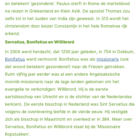
en betekent 'gezondene'. Paulus sterft in Rome de marteldood
na reizen in Griekenland en Klein Azië. De apostel Thomas zou
zelfs tot in het zuiden van India zijn geweest. In 313 wordt het
christendom door keizer Constantijn in het hele Romeinse rijk
erkend.
Servatius, Bonifatius en Willibrord
In 2004 werd herdacht, dat 1250 jaar geleden, in 754 in Dokkum,
Bonifatius
werd vermoord. Bonifatius was als
missionaris
(ook
dat woord betekent gezondene!) naar de Friezen getrokken.
Ruim vijftig jaar eerder was al een andere Angelsaksische
monnik-missionaris naar de lage landen gekomen om het
evangelie te verkondigen: Willibrord. Hij is de eerste
aartsbisschop van Utrecht en is de stichter van de Nederlandse
kerk(en). De eerste bisschop in Nederland was Sint Servatius die
volgens de overlevering leefde in de vierde eeuw. Hij vestigde
zich als bisschop in Maastricht en overleed er in 384. Meer over
Servatius, Bonifatius en Willibrord staat bij de 'Missionaire
Kopstukken'.