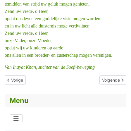
temidden van strijd uw geluk mogen genieten.
Zend uw vrede, o Heer,
opdat ons leven een goddelijke visie mogen worden
en in uw licht alle duisternis moge verdwijnen.
Zend uw vrede, o Heer,
onze Vader, onze Moeder,
opdat wij uw kinderen op aarde
ons allen in een broeder- en zusterschap mogen verenigen.
Van Inayat Khan, stichter van de Soefi-beweging
Vorig artikel: KERKEN EN GODSDIENSTEN/r.-k. kerk/wereldnode
Volgende artik
Vorige
Volgende
Menu