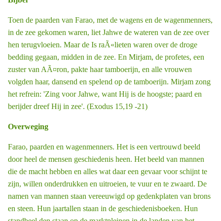
Toen de paarden van Farao, met de wagens en de wagenmenners,
in de zee gekomen waren, liet Jahwe de wateren van de zee over
hen terugvloeien. Maar de Is ­raÃ«lieten waren over de droge
bedding gegaan, midden in de zee. En Mirjam, de profetes, een
zuster van AÃ¤ron, pakte haar tamboerijn, en alle vrouwen
volgden haar, dansend en spelend op de tamboerijn. Mirjam zong
het refrein: 'Zing voor Jahwe, want Hij is de hoogste; paard en
berijder dreef Hij in zee'. (Exodus 15,19 -21)
Overweging
Farao, paarden en wagenmenners. Het is een vertrouwd beeld
door heel de mensen ­geschiedenis heen. Het beeld van mannen
die de macht hebben en alles wat daar een gevaar voor schijnt te
zijn, willen onderdrukken en uitroeien, te vuur en te zwaard. De
namen van mannen staan vereeuwigd op gedenkplaten van brons
en steen. Hun jaartallen staan in de geschiedenisboeken. Hun
standbeel ­den staan op de marktpleinen in de landen van het