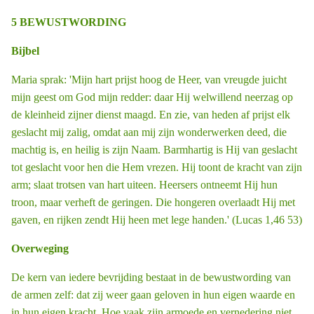
5 BEWUSTWORDING
Bijbel
Maria sprak: 'Mijn hart prijst hoog de Heer, van vreugde juicht
mijn geest om God mijn redder: daar Hij welwillend neerzag op
de kleinheid zijner dienst ­maagd. En zie, van heden af prijst elk
geslacht mij zalig, omdat aan mij zijn wonderwerken deed, die
machtig is, en heilig is zijn Naam. Barmhartig is Hij van geslacht
tot geslacht voor hen die Hem vrezen. Hij toont de kracht van zijn
arm; slaat trotsen van hart uiteen. Heersers ontneemt Hij hun
troon, maar verheft de geringen. Die hongeren overlaadt Hij met
gaven, en rijken zendt Hij heen met lege handen.' (Lucas 1,46 53)
Overweging
De kern van iedere bevrijding bestaat in de bewustwording van
de armen zelf: dat zij weer gaan geloven in hun eigen waarde en
in hun eigen kracht. Hoe vaak zijn armoede en vernedering niet