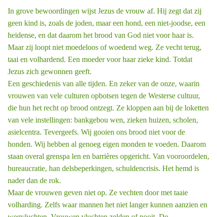
In grove bewoordingen wijst Jezus de vrouw af. Hij zegt dat zij
geen kind is, zoals de joden, maar een hond, een niet-joodse, een
heidense, en dat daarom het brood van God niet voor haar is.
Maar zij loopt niet moedeloos of woedend weg. Ze vecht terug,
taai en volhardend. Een moeder voor haar zieke kind. Totdat
Jezus zich gewonnen geeft.
Een geschiedenis van alle tijden. En zeker van de onze, waarin
vrouwen van vele culturen opbotsen tegen de Westerse cultuur,
die hun het recht op brood ontzegt. Ze kloppen aan bij de loketten
van vele instellingen: bankgebou ­wen, zieken ­huizen, scholen,
asielcentra. Tevergeefs. Wij gooien ons brood niet voor de
honden. Wij hebben al genoeg eigen monden te voeden. Daarom
staan overal grenspa ­len en barrières opgericht. Van vooroordelen,
bureaucratie, han ­delsbeperkingen, schuldencrisis. Het hemd is
nader dan de rok.
Maar de vrouwen geven niet op. Ze vechten door met taaie
volharding. Zelfs waar mannen het niet langer kunnen aanzien en
wegvluchten. Vrouwen vluchten zelden of nooit. De