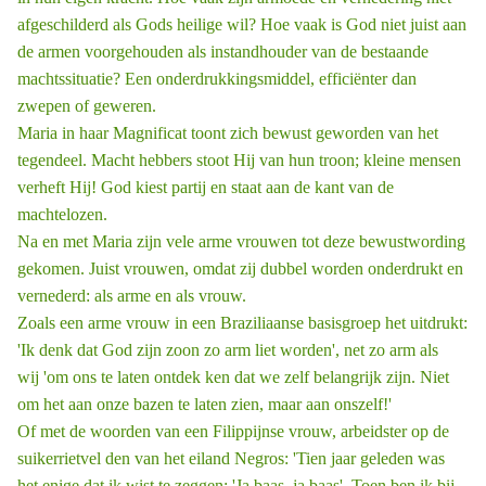
afgeschilderd als Gods heilige wil? Hoe vaak is God niet juist aan
de armen voorgehouden als instandhouder van de bestaande
machtssituatie? Een onderdrukkingsmiddel, efficiënter dan
zwepen of geweren.
Maria in haar Magnificat toont zich bewust geworden van het
tegendeel. Macht ­hebbers stoot Hij van hun troon; kleine mensen
verheft Hij! God kiest partij en staat aan de kant van de
machtelozen.
Na en met Maria zijn vele arme vrouwen tot deze bewustwording
gekomen. Juist vrouwen, omdat zij dubbel worden onderdrukt en
vernederd: als arme en als vrouw.
Zoals een arme vrouw in een Braziliaanse basisgroep het uitdrukt:
'Ik denk dat God zijn zoon zo arm liet worden', net zo arm als
wij 'om ons te laten ontdek ­ken dat we zelf belangrijk zijn. Niet
om het aan onze bazen te laten zien, maar aan onszelf!'
Of met de woorden van een Filippijnse vrouw, arbeidster op de
suikerrietvel ­den van het eiland Negros: 'Tien jaar geleden was
het enige dat ik wist te zeggen: 'Ja baas, ja baas'. Toen ben ik bij