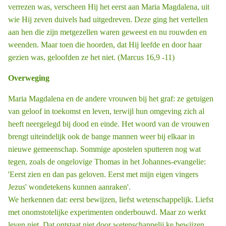
verrezen was, verscheen Hij het eerst aan Maria Magdalena, uit
wie Hij zeven duivels had uitgedreven. Deze ging het vertellen
aan hen die zijn metgezellen waren geweest en nu rouwden en
weenden. Maar toen die hoorden, dat Hij leefde en door haar
gezien was, geloofden ze het niet. (Marcus 16,9 -11)
Overweging
Maria Magdalena en de andere vrouwen bij het graf: ze getuigen
van geloof in toekomst en leven, terwijl hun omgeving zich al
heeft neergelegd bij dood en einde. Het woord van de vrouwen
brengt uiteindelijk ook de bange mannen weer bij elkaar in
nieuwe gemeenschap. Sommige apostelen sputteren nog wat
tegen, zoals de ongelovige Thomas in het Johannes-evangelie:
'Eerst zien en dan pas geloven. Eerst met mijn eigen vingers
Jezus' wondetekens kunnen aanraken'.
We herkennen dat: eerst bewijzen, liefst wetenschappelijk. Liefst
met onomstotelijke experimenten onderbouwd. Maar zo werkt
leven niet. Dat ontstaat niet door wetenschappelij ­ke bewijzen.