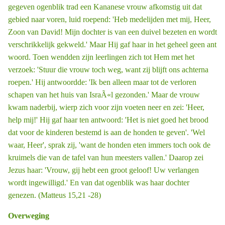
gegeven ogenblik trad een Kananese vrouw afkomstig uit dat
gebied naar voren, luid roepend: 'Heb medelijden met mij, Heer,
Zoon van David! Mijn dochter is van een duivel bezeten en wordt
verschrikkelijk gekweld.' Maar Hij gaf haar in het geheel geen ant
­woord. Toen wendden zijn leerlingen zich tot Hem met het
verzoek: 'Stuur die vrouw toch weg, want zij blijft ons achterna
roepen.' Hij antwoordde: 'Ik ben alleen maar tot de verloren
schapen van het huis van IsraÃ«l gezonden.' Maar de vrouw
kwam naderbij, wierp zich voor zijn voeten neer en zei: 'Heer,
help mij!' Hij gaf haar ten antwoord: 'Het is niet goed het brood
dat voor de kinderen bestemd is aan de honden te geven'. 'Wel
waar, Heer', sprak zij, 'want de honden eten immers toch ook de
kruimels die van de tafel van hun meesters vallen.' Daarop zei
Jezus haar: 'Vrouw, gij hebt een groot geloof! Uw verlangen
wordt ingewilligd.' En van dat ogenblik was haar dochter
genezen. (Matteus 15,21 -28)
Overweging