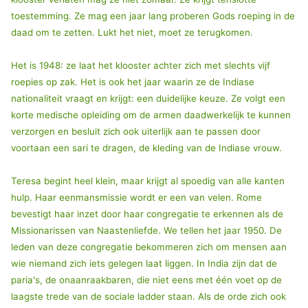
toestemming. Ze mag een jaar lang proberen Gods roeping in de
daad om te zetten. Lukt het niet, moet ze terugkomen.
Het is 1948: ze laat het klooster achter zich met slechts vijf
roepies op zak. Het is ook het jaar waarin ze de Indiase
nationaliteit vraagt en krijgt: een duidelijke keuze. Ze volgt een
korte medische opleiding om de armen daadwerkelijk te kunnen
verzorgen en besluit zich ook uiterlijk aan te passen door
voortaan een sari te dragen, de kleding van de Indiase vrouw.
Teresa begint heel klein, maar krijgt al spoedig van alle kanten
hulp. Haar eenmansmissie wordt er een van velen. Rome
bevestigt haar inzet door haar congregatie te erkennen als de
Missionarissen van Naastenliefde. We tellen het jaar 1950. De
leden van deze congregatie bekommeren zich om mensen aan
wie niemand zich iets gelegen laat liggen. In India zijn dat de
paria's, de onaanraakbaren, die niet eens met één voet op de
laagste trede van de sociale ladder staan. Als de orde zich ook