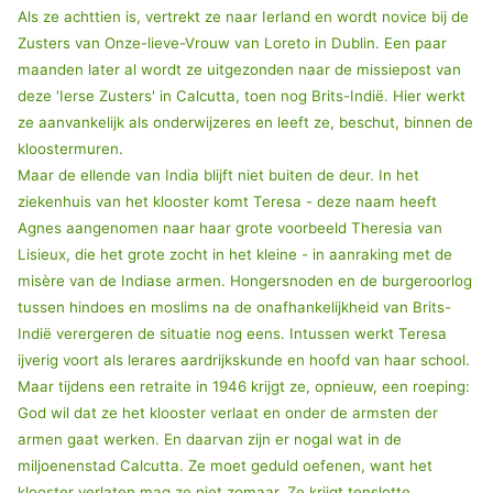
Als ze achttien is, vertrekt ze naar Ierland en wordt novice bij de
Zusters van Onze-lieve-Vrouw van Loreto in Dublin. Een paar
maanden later al wordt ze uitgezonden naar de missiepost van
deze 'Ierse Zusters' in Calcutta, toen nog Brits-Indië. Hier werkt
ze aanvankelijk als onderwijzeres en leeft ze, beschut, binnen de
kloostermuren.
Maar de ellende van India blijft niet buiten de deur. In het
ziekenhuis van het klooster komt Teresa - deze naam heeft
Agnes aangenomen naar haar grote voorbeeld Theresia van
Lisieux, die het grote zocht in het kleine - in aanraking met de
misère van de Indiase armen. Hongersnoden en de burgeroorlog
tussen hindoes en moslims na de onafhankelijkheid van Brits-
Indië verergeren de situatie nog eens. Intussen werkt Teresa
ijverig voort als lerares aardrijkskunde en hoofd van haar school.
Maar tijdens een retraite in 1946 krijgt ze, opnieuw, een roeping:
God wil dat ze het klooster verlaat en onder de armsten der
armen gaat werken. En daarvan zijn er nogal wat in de
miljoenenstad Calcutta. Ze moet geduld oefenen, want het
klooster verlaten mag ze niet zomaar. Ze krijgt tenslotte