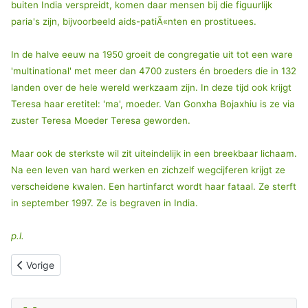
buiten India verspreidt, komen daar mensen bij die figuurlijk
paria's zijn, bijvoorbeeld aids-patiÃ«nten en prostituees.
In de halve eeuw na 1950 groeit de congregatie uit tot een ware
'multinational' met meer dan 4700 zusters én broeders die in 132
landen over de hele wereld werkzaam zijn. In deze tijd ook krijgt
Teresa haar eretitel: 'ma', moeder. Van Gonxha Bojaxhiu is ze via
zuster Teresa Moeder Teresa geworden.
Maar ook de sterkste wil zit uiteindelijk in een breekbaar lichaam.
Na een leven van hard werken en zichzelf wegcijferen krijgt ze
verscheidene kwalen. Een hartinfarct wordt haar fataal. Ze sterft
in september 1997. Ze is begraven in India.
p.l.
Vorig artikel: BONIFATIUS, missionaris van Nederland
Vorige