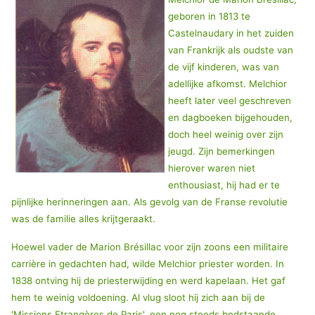
geboren in 1813 te
Castelnaudary in het zuiden
van Frankrijk als oudste van
de vijf kinderen, was van
adellijke afkomst. Melchior
heeft later veel geschreven
en dagboeken bijgehouden,
doch heel weinig over zijn
jeugd. Zijn bemerkingen
hierover waren niet
enthousiast, hij had er te
pijnlijke herinneringen aan. Als gevolg van de Franse revolutie
was de familie alles krijtgeraakt.
Hoewel vader de Marion Brésillac voor zijn zoons een militaire
carrière in gedachten had, wilde Melchior priester worden. In
1838 ontving hij de priesterwijding en werd kapelaan. Het gaf
hem te weinig voldoening. Al vlug sloot hij zich aan bij de
'Missions Etrangères de Paris', een nog steeds bedstaande