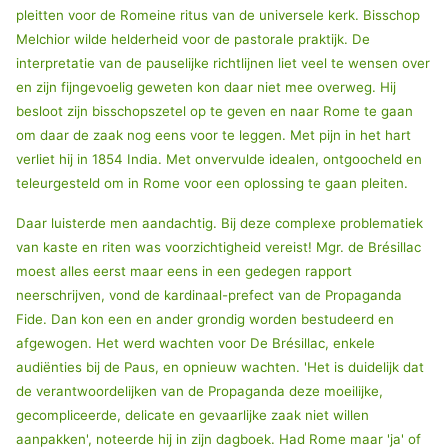
pleitten voor de Romeine ritus van de universele kerk. Bisschop
Melchior wilde helderheid voor de pastorale praktijk. De
interpretatie van de pauselijke richtlijnen liet veel te wensen over
en zijn fijngevoelig geweten kon daar niet mee overweg. Hij
besloot zijn bisschopszetel op te geven en naar Rome te gaan
om daar de zaak nog eens voor te leggen. Met pijn in het hart
verliet hij in 1854 India. Met onvervulde idealen, ontgoocheld en
teleurgesteld om in Rome voor een oplossing te gaan pleiten.
Daar luisterde men aandachtig. Bij deze complexe problematiek
van kaste en riten was voorzichtigheid vereist! Mgr. de Brésillac
moest alles eerst maar eens in een gedegen rapport
neerschrijven, vond de kardinaal-prefect van de Propaganda
Fide. Dan kon een en ander grondig worden bestudeerd en
afgewogen. Het werd wachten voor De Brésillac, enkele
audiënties bij de Paus, en opnieuw wachten. 'Het is duidelijk dat
de verantwoordelijken van de Propaganda deze moeilijke,
gecompliceerde, delicate en gevaarlijke zaak niet willen
aanpakken', noteerde hij in zijn dagboek. Had Rome maar 'ja' of