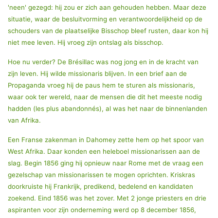
'neen' gezegd: hij zou er zich aan gehouden hebben. Maar deze
situatie, waar de besluitvorming en verantwoordelijkheid op de
schouders van de plaatselijke Bisschop bleef rusten, daar kon hij
niet mee leven. Hij vroeg zijn ontslag als bisschop.
Hoe nu verder? De Brésillac was nog jong en in de kracht van
zijn leven. Hij wilde missionaris blijven. In een brief aan de
Propaganda vroeg hij de paus hem te sturen als missionaris,
waar ook ter wereld, naar de mensen die dit het meeste nodig
hadden (les plus abandonnés), al was het naar de binnenlanden
van Afrika.
Een Franse zakenman in Dahomey zette hem op het spoor van
West Afrika. Daar konden een heleboel missionarissen aan de
slag. Begin 1856 ging hij opnieuw naar Rome met de vraag een
gezelschap van missionarissen te mogen oprichten. Kriskras
doorkruiste hij Frankrijk, predikend, bedelend en kandidaten
zoekend. Eind 1856 was het zover. Met 2 jonge priesters en drie
aspiranten voor zijn onderneming werd op 8 december 1856,