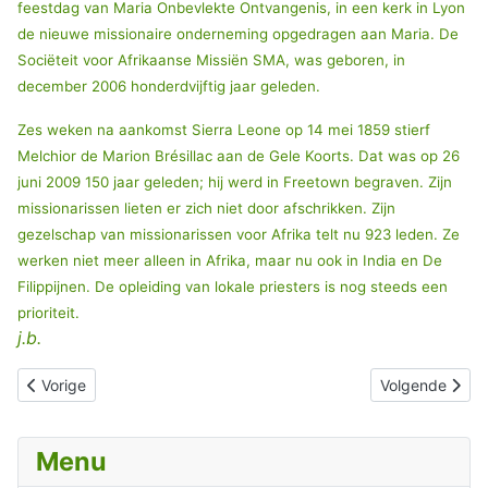
feestdag van Maria Onbevlekte Ontvangenis, in een kerk in Lyon
de nieuwe missionaire onderneming opgedragen aan Maria. De
Sociëteit voor Afrikaanse Missiën SMA, was geboren, in
december 2006 honderdvijftig jaar geleden.
Zes weken na aankomst Sierra Leone op 14 mei 1859 stierf
Melchior de Marion Brésillac aan de Gele Koorts. Dat was op 26
juni 2009 150 jaar geleden; hij werd in Freetown begraven. Zijn
missionarissen lieten er zich niet door afschrikken. Zijn
gezelschap van missionarissen voor Afrika telt nu 923 leden. Ze
werken niet meer alleen in Afrika, maar nu ook in India en De
Filippijnen. De opleiding van lokale priesters is nog steeds een
prioriteit.
j.b.
Vorig artikel: THEOFIEL VERBIST, stichter van de Missionarissen
Volgende artik
Vorige
Volgende
Menu