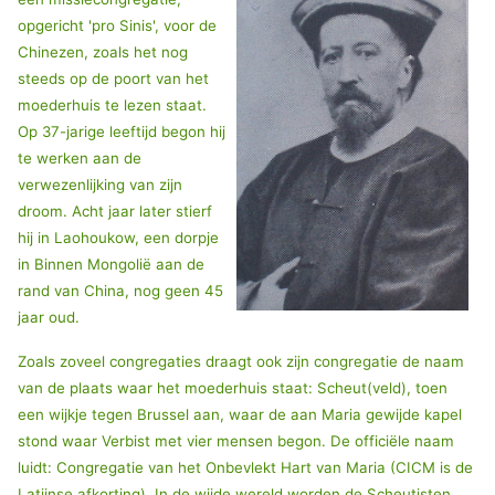
opgericht 'pro Sinis', voor de
Chinezen, zoals het nog
steeds op de poort van het
moederhuis te lezen staat.
Op 37-jarige leeftijd begon hij
te werken aan de
verwezenlijking van zijn
droom. Acht jaar later stierf
hij in Laohoukow, een dorpje
in Binnen Mongolië aan de
rand van China, nog geen 45
jaar oud.
Zoals zoveel congregaties draagt ook zijn congregatie de naam
van de plaats waar het moederhuis staat: Scheut(veld), toen
een wijkje tegen Brussel aan, waar de aan Maria gewijde kapel
stond waar Verbist met vier mensen begon. De officiële naam
luidt: Congregatie van het Onbevlekt Hart van Maria (CICM is de
Latijnse afkorting). In de wijde wereld worden de Scheutisten