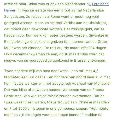
afreisde naar China was er ook een Nederlander bij,
Ferdinand
Hamer
; hij was de eerste van een groot aantal Nederlandse
Scheutisten. Ze reisden via Rome want er moet nog veel
geregeld worden. Maar, zo schreef Verbist aan het thuisfront,
dat moest geen gewoonte worden. Het weinige geld, dat ze
hadden voor hun werk kon beter besteed worden. Siwantze in
Binnen-Mongolië, enkele dagreizen ten noorden van de Grote
Muur was het einddoel. De reis duurde maar liefst 104 dagen.
Op 6 december kwamen ze aan, op 10 maart 1866 werd het
nieuws van de voorspoedige aankomst in Brussel ontvangen.
Twee honderd mijl van oost naar west - een mijl mat 4,5
kilometer, een uur gaans - en honderd van noord naar zuid mat
hun nieuwe werkterrein, het apostolisch vicariaat van Mongolië.
Dat was bijna alles wat ze hadden vernomen van de Franse
Lazaristen, van wie ze de missie zouden overnemen. Dat er
twee weeshuizen waren, toevertrouwd aan 'Chinese maagden'
en 7 tot 8000 christenen in drie gemeenschappen. "Het moeten
mannen zijn die tegen vermoeienissen kunnen", hadden de