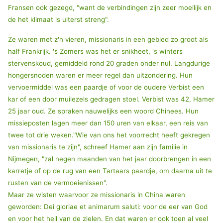
Fransen ook gezegd, "want de verbindingen zijn zeer moeilijk en
de het klimaat is uiterst streng".
Ze waren met z'n vieren, missionaris in een gebied zo groot als
half Frankrijk. 's Zomers was het er snikheet, 's winters
stervenskoud, gemiddeld rond 20 graden onder nul. Langdurige
hongersnoden waren er meer regel dan uitzondering. Hun
vervoermiddel was een paardje of voor de oudere Verbist een
kar of een door muilezels gedragen stoel. Verbist was 42, Hamer
25 jaar oud. Ze spraken nauwelijks een woord Chinees. Hun
missieposten lagen meer dan 150 uren van elkaar, een reis van
twee tot drie weken."Wie van ons het voorrecht heeft gekregen
van missionaris te zijn", schreef Hamer aan zijn familie in
Nijmegen, "zal negen maanden van het jaar doorbrengen in een
karretje of op de rug van een Tartaars paardje, om daarna uit te
rusten van de vermoeienissen".
Maar ze wisten waarvoor ze missionaris in China waren
geworden: Dei gloriae et animarum saluti: voor de eer van God
en voor het heil van de zielen. En dat waren er ook toen al veel