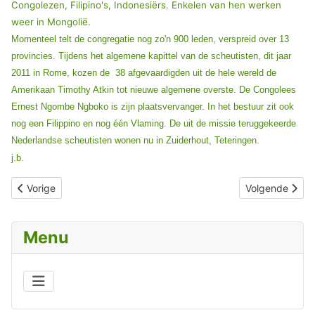
Congolezen, Filipino's, Indonesiërs. Enkelen van hen werken
weer in Mongolië.
Momenteel telt de congregatie nog zo'n 900 leden, verspreid over 13
provincies. Tijdens het algemene kapittel van de scheutisten, dit jaar
2011 in Rome, kozen de 38 afgevaardigden uit de hele wereld de
Amerikaan Timothy Atkin tot nieuwe algemene overste. De Congolees
Ernest Ngombe Ngboko is zijn plaatsvervanger. In het bestuur zit ook
nog een Filippino en nog één Vlaming. De uit de missie teruggekeerde
Nederlandse scheutisten wonen nu in Zuiderhout, Teteringen.
j.b.
Vorig artikel: HERBERT VAUGHAN, stichter van de missionarissen v
Volgende artik
Vorige
Volgende
Menu