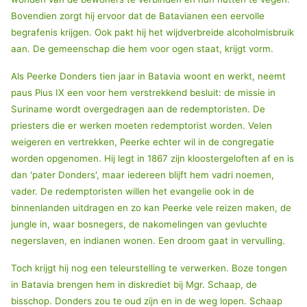
Bovendien zorgt hij ervoor dat de Batavianen een eervolle
begrafenis krijgen. Ook pakt hij het wijdverbreide alcoholmisbruik
aan. De gemeenschap die hem voor ogen staat, krijgt vorm.
Als Peerke Donders tien jaar in Batavia woont en werkt, neemt
paus Pius IX een voor hem verstrekkend besluit: de missie in
Suriname wordt overgedragen aan de redemptoristen. De
priesters die er werken moeten redemptorist worden. Velen
weigeren en vertrekken, Peerke echter wil in de congregatie
worden opgenomen. Hij legt in 1867 zijn kloostergeloften af en is
dan 'pater Donders', maar iedereen blijft hem vadri noemen,
vader. De redemptoristen willen het evangelie ook in de
binnenlanden uitdragen en zo kan Peerke vele reizen maken, de
jungle in, waar bosnegers, de nakomelingen van gevluchte
negerslaven, en indianen wonen. Een droom gaat in vervulling.
Toch krijgt hij nog een teleurstelling te verwerken. Boze tongen
in Batavia brengen hem in diskrediet bij Mgr. Schaap, de
bisschop. Donders zou te oud zijn en in de weg lopen. Schaap