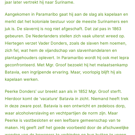
jaar later vertrekt hij naar Suriname.
Aangekomen in Paramaribo gaat hij aan de slag als kapelaan en
merkt dat het koloniale bestuur voor de meeste Surinamers een
juk is. De slavernij is nog niet afgeschaft. Dat zal pas in 1863
gebeuren. De Nederlanders stellen zich vaak uiterst wreed op.
Hiertegen verzet Vader Donders, zoals de slaven hem noemen,
zich fel, wat hem de vijandschap van slavenhandelaren en
plantagehouders oplevert. In Paramaribo wordt hij ook met lepra
geconfronteerd. Met Mgr. Groof bezoekt hij het melaatsenkamp
Batavia, een ingrijpende ervaring. Maar, voorlopig blijft hij als
kapelaan werken.
Peerke Donders' uur breekt aan als in 1852 Mgr. Groof sterft.
Hierdoor komt de 'vacature' Batavia in zicht. Niemand heeft trek
in deze zware post. Batavia is een ontwricht en zedeloos dorp,
waar alcoholverslaving en vechtpartijen de norm zijn. Maar
Peerke is vastbesloten er een leefbare gemeenschap van te
maken. Hij geeft zelf het goede voorbeeld door de afschuwelijke
wonden van de bewoners te verbinden en hun hutten te vegen.