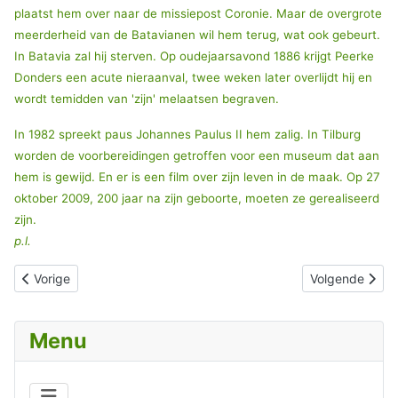
plaatst hem over naar de missiepost Coronie. Maar de overgrote
meerderheid van de Batavianen wil hem terug, wat ook gebeurt.
In Batavia zal hij sterven. Op oudejaarsavond 1886 krijgt Peerke
Donders een acute nieraanval, twee weken later overlijdt hij en
wordt temidden van 'zijn' melaatsen begraven.
In 1982 spreekt paus Johannes Paulus II hem zalig. In Tilburg
worden de voorbereidingen getroffen voor een museum dat aan
hem is gewijd. En er is een film over zijn leven in de maak. Op 27
oktober 2009, 200 jaar na zijn geboorte, moeten ze gerealiseerd
zijn.
p.l.
Vorig artikel: HELDER CAMARA, bisschop van de armen.
Volgende artik
Vorige
Volgende
Menu