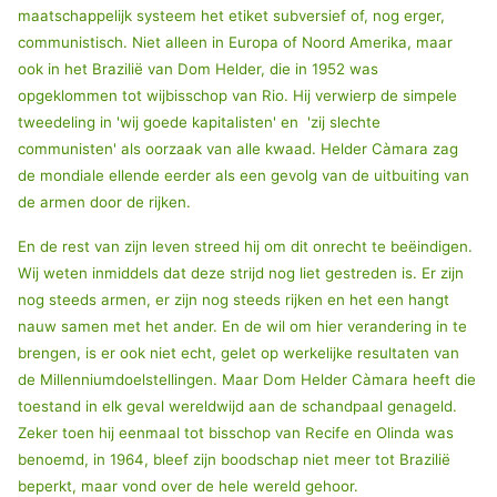
maatschappelijk systeem het etiket subversief of, nog erger,
communistisch. Niet alleen in Europa of Noord Amerika, maar
ook in het Brazilië van Dom Helder, die in 1952 was
opgeklommen tot wijbisschop van Rio. Hij verwierp de simpele
tweedeling in 'wij goede kapitalisten' en 'zij slechte
communisten' als oorzaak van alle kwaad. Helder Càmara zag
de mondiale ellende eerder als een gevolg van de uitbuiting van
de armen door de rijken.
En de rest van zijn leven streed hij om dit onrecht te beëindigen.
Wij weten inmiddels dat deze strijd nog liet gestreden is. Er zijn
nog steeds armen, er zijn nog steeds rijken en het een hangt
nauw samen met het ander. En de wil om hier verandering in te
brengen, is er ook niet echt, gelet op werkelijke resultaten van
de Millenniumdoelstellingen. Maar Dom Helder Càmara heeft die
toestand in elk geval wereldwijd aan de schandpaal genageld.
Zeker toen hij eenmaal tot bisschop van Recife en Olinda was
benoemd, in 1964, bleef zijn boodschap niet meer tot Brazilië
beperkt, maar vond over de hele wereld gehoor.