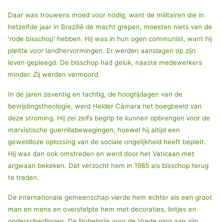
Daar was trouwens moed voor nodig, want de militairen die in
hetzelfde jaar in Brazilië de macht grepen, moesten niets van de
'rode bisschop' hebben. Hij was in hun ogen communist, want hij
pleitte voor landhervormingen. Er werden aanslagen op zijn
leven gepleegd. De bisschop had geluk, naaste medewerkers
minder. Zij werden vermoord.
In de jaren zeventig en tachtig, de hoogtijdagen van de
bevrijdingstheologie, werd Helder Càmara het boegbeeld van
deze stroming. Hij zei zelfs begrip te kunnen opbrengen voor de
marxistische guerrillabewegingen, hoewel hij altijd een
geweldloze oplossing van de sociale ongelijkheid heeft bepleit.
Hij was dan ook omstreden en werd door het Vaticaan met
argwaan bekeken. Dat verzocht hem in 1985 als bisschop terug
te treden.
De internationale gemeenschap vierde hem echter als een groot
man en mens en overstelpte hem met decoraties, lintjes en
onderscheidingen. De Nobelprijs voor de Vrede ging aan zijn