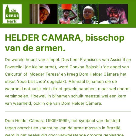
HELDER CAMARA, bisschop
van de armen.
De wereld houdt van simpel. Dus heet Franciscus van Assisi 'il an
Povereilo' (de kleine arme), werd Gonxha Bojaxhiu 'de engel van
Calcutta' of 'Moeder Teresa' en kreeg Dom Helder Càmara het
etiket 'rode bisschop' opgeplakt. Allemaal bijnamen die de
waarheid natuurlijk niet direct geweld aandoen, maar wel enorm
versimpelen. Hoewel, in bijnamen schuilt meestal wel een kern
van waarheid, ook in die van Dom Helder Càmara.
Dom Helder Càmara (1909-1999), hét symbool van de strijd
tegen onrecht en knechting van de arme massa's in Brazilië,
werd in het veelvuldig door verwoestende droogte geplaagde