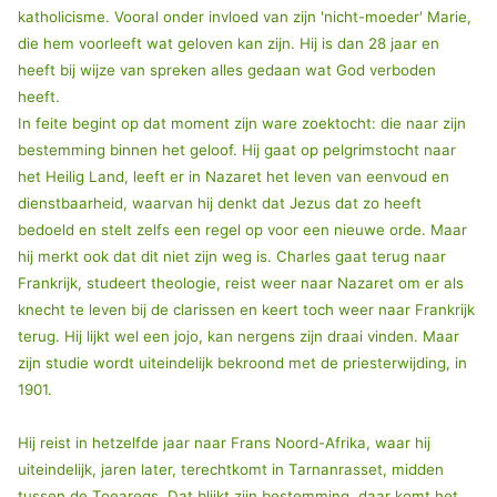
katholicisme. Vooral onder invloed van zijn 'nicht-moeder' Marie,
die hem voorleeft wat geloven kan zijn. Hij is dan 28 jaar en
heeft bij wijze van spreken alles gedaan wat God verboden
heeft.
In feite begint op dat moment zijn ware zoektocht: die naar zijn
bestemming binnen het geloof. Hij gaat op pelgrimstocht naar
het Heilig Land, leeft er in Nazaret het leven van eenvoud en
dienstbaarheid, waarvan hij denkt dat Jezus dat zo heeft
bedoeld en stelt zelfs een regel op voor een nieuwe orde. Maar
hij merkt ook dat dit niet zijn weg is. Charles gaat terug naar
Frankrijk, studeert theologie, reist weer naar Nazaret om er als
knecht te leven bij de clarissen en keert toch weer naar Frankrijk
terug. Hij lijkt wel een jojo, kan nergens zijn draai vinden. Maar
zijn studie wordt uiteindelijk bekroond met de priesterwijding, in
1901.
Hij reist in hetzelfde jaar naar Frans Noord-Afrika, waar hij
uiteindelijk, jaren later, terechtkomt in Tarnanrasset, midden
tussen de Toearegs. Dat blijkt zijn bestemming, daar komt het