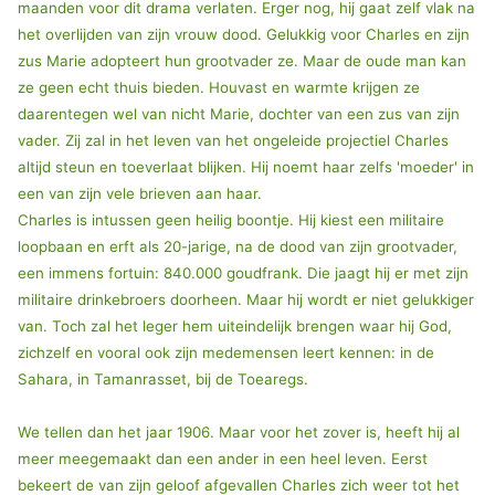
maanden voor dit drama verlaten. Erger nog, hij gaat zelf vlak na
het overlijden van zijn vrouw dood. Gelukkig voor Charles en zijn
zus Marie adopteert hun grootvader ze. Maar de oude man kan
ze geen echt thuis bieden. Houvast en warmte krijgen ze
daarentegen wel van nicht Marie, dochter van een zus van zijn
vader. Zij zal in het leven van het ongeleide projectiel Charles
altijd steun en toeverlaat blijken. Hij noemt haar zelfs 'moeder' in
een van zijn vele brieven aan haar.
Charles is intussen geen heilig boontje. Hij kiest een militaire
loopbaan en erft als 20-jarige, na de dood van zijn grootvader,
een immens fortuin: 840.000 goudfrank. Die jaagt hij er met zijn
militaire drinkebroers doorheen. Maar hij wordt er niet gelukkiger
van. Toch zal het leger hem uiteindelijk brengen waar hij God,
zichzelf en vooral ook zijn medemensen leert kennen: in de
Sahara, in Tamanrasset, bij de Toearegs.
We tellen dan het jaar 1906. Maar voor het zover is, heeft hij al
meer meegemaakt dan een ander in een heel leven. Eerst
bekeert de van zijn geloof afgevallen Charles zich weer tot het