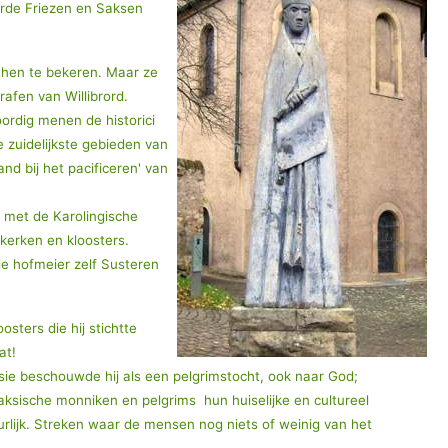
eerde Friezen en Saksen
 hen te bekeren. Maar ze
afen van Willibrord.
oordig menen de historici
 zuidelijkste gebieden van
nd bij het pacificeren' van
g met de Karolingische
kerken en kloosters.
e hofmeier zelf Susteren
ters die hij stichtte
at!
issie beschouwde hij als een pelgrimstocht, ook naar God;
aksische monniken en pelgrims hun huiselijke en cultureel
rlijk. Streken waar de mensen nog niets of weinig van het