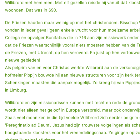
Willibrord met hem mee. Met elf gezellen reisde hij vanuit dat kloo
woonden. Dat was in 690.
De Friezen hadden maar weinig op met het christendom. Bisschop 
vonden in ieder geval 'geen enkele vrucht voor hun moeizame arbei
Collega en opvolger Bonifatius die in 716 aan zijn missiewerk onder
dat de Friezen waarschijnlijk vooral niets moesten hebben van de F
de Friezen, met Utrecht, op hen veroverd. En juist op hen vertouwde
nieuwe gebieden!
Als pelgrim van en voor Christus werkte Wilibrord aan de verkondig
hofmeier Pippijn bouwde hij aan nieuwe structuren voor zijn kerk (
Schenkingen maakten die aanpak mogelijk. Zo kreeg hij van Pippi
in Limburg.
Willibrord en zijn missionarissen kunnen met recht en rede de gro
wordt niet alleen het geloof in Europa verspreid, maar ook onderwi
Zoals veel monniken in die tijd voelde Willibrord zich eerder pelgri
'Peregrinatio ad Deum'. Jezus had zijn trouwste volgelingen als sc
hoogstaande kloosters voor het vreemdelingschap. Ze gingen op zoe