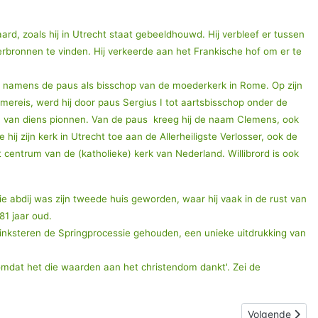
ard, zoals hij in Utrecht staat gebeeldhouwd. Hij verbleef er tussen
aterbronnen te vinden. Hij verkeerde aan het Frankische hof om er te
lde namens de paus als bisschop van de moederkerk in Rome. Op zijn
reis, werd hij door paus Sergius I tot aartsbisschop onder de
een van diens pionnen. Van de paus kreeg hij de naam Clemens, ook
j zijn kerk in Utrecht toe aan de Allerheiligste Verlosser, ook de
centrum van de (katholieke) kerk van Nederland. Willibrord is ook
 Die abdij was zijn tweede huis geworden, waar hij vaak in de rust van
81 jaar oud.
a Pinksteren de Springprocessie gehouden, een unieke uitdrukking van
t omdat het die waarden aan het christendom dankt'. Zei de
Volgende artik
Volgende