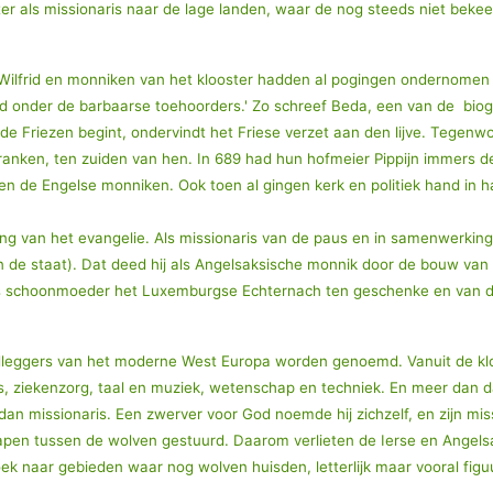
ster als missionaris naar de lage landen, waar de nog steeds niet bek
Wilfrid en monniken van het klooster hadden al pogingen ondernomen
d onder de barbaarse toehoorders.' Zo schreef Beda, een van de biogr
 de Friezen begint, ondervindt het Friese verzet aan den lijve. Tegenw
ranken, ten zuiden van hen. In 689 had hun hofmeier Pippijn immers de
n de Engelse monniken. Ook toen al gingen kerk en politiek hand in ha
ing van het evangelie. Als missionaris van de paus en in samenwerkin
en de staat). Dat deed hij als Angelsaksische monnik door de bouw van 
jns schoonmoeder het Luxemburgse Echternach ten geschenke en van d
ndleggers van het moderne West Europa worden genoemd. Vanuit de kloos
js, ziekenzorg, taal en muziek, wetenschap en techniek. En meer dan d
m dan missionaris. Een zwerver voor God noemde hij zichzelf, en zijn m
hapen tussen de wolven gestuurd. Daarom verlieten de Ierse en Angels
k naar gebieden waar nog wolven huisden, letterlijk maar vooral figuu