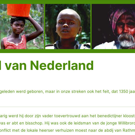
 van Nederland
geleden werd geboren, maar in onze streken ook het feit, dat 1350 jaar
rig werd hij door zijn vader toevertrouwd aan het benedictijner klooste
d was er abt en bisschop. Hij was ook de leidsman van de jonge Willibror
nflict met de lokale heerser verhuizen moest naar de abdij van Rathmel