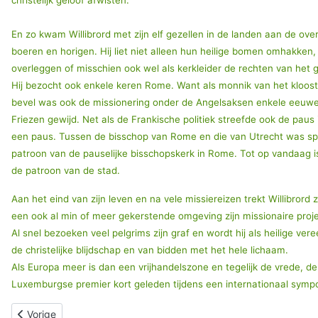
christelijk geloof afwisten.
En zo kwam Willibrord met zijn elf gezellen in de landen aan de over
boeren en horigen. Hij liet niet alleen hun heilige bomen omhakken, 
overleggen of misschien ook wel als kerkleider de rechten van het 
Hij bezocht ook enkele keren Rome. Want als monnik van het klooste
bevel was ook de missionering onder de Angelsaksen enkele eeuwen
Friezen gewijd. Net als de Frankische politiek streefde ook de pau
een paus. Tussen de bisschop van Rome en die van Utrecht was sprake
patroon van de pauselijke bisschopskerk in Rome. Tot op vandaag is
de patroon van de stad.
Aan het eind van zijn leven en na vele missiereizen trekt Willibrord 
een ook al min of meer gekerstende omgeving zijn missionaire projec
Al snel bezoeken veel pelgrims zijn graf en wordt hij als heilige v
de christelijke blijdschap en van bidden met het hele lichaam.
Als Europa meer is dan een vrijhandelszone en tegelijk de vrede, de
Luxemburgse premier kort geleden tijdens een internationaal sympo
Vorig artikel: SERVATIUS, bisschop en heilige te Maastricht
Vorige