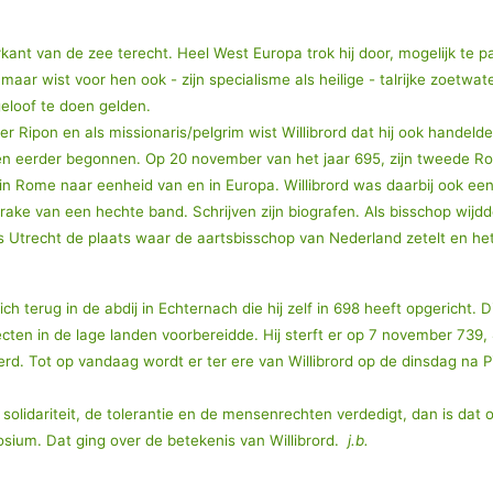
kant van de zee terecht. Heel West Europa trok hij door, mogelijk te pa
maar wist voor hen ook - zijn specialisme als heilige - talrijke zoetw
geloof te doen gelden.
r Ripon en als missionaris/pelgrim wist Willibrord dat hij ook hande
 eerder begonnen. Op 20 november van het jaar 695, zijn tweede Rome
s in Rome naar eenheid van en in Europa. Willibrord was daarbij ook 
 van een hechte band. Schrijven zijn biografen. Als bisschop wijdde hi
 Utrecht de plaats waar de aartsbisschop van Nederland zetelt en het 
zich terug in de abdij in Echternach die hij zelf in 698 heeft opgericht.
ten in de lage landen voorbereidde. Hij sterft er op 7 november 739, 
ereerd. Tot op vandaag wordt er ter ere van Willibrord op de dinsdag n
 solidariteit, de tolerantie en de mensenrechten verdedigt, dan is da
sium. Dat ging over de betekenis van Willibrord.
j.b.